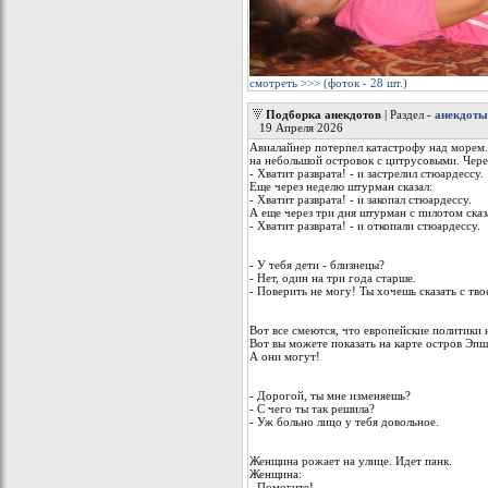
смотреть >>> (фоток - 28 шт.)
Подборка анекдотов
| Раздел -
анекдоты
19 Апреля 2026
Авиалайнер потерпел катастрофу над морем.
на небольшой островок с цитрусовыми. Через
- Хватит разврата! - и застрелил стюардессу.
Еще через неделю штурман сказал:
- Хватит разврата! - и закопал стюардессу.
А еще через три дня штурман с пилотом сказ
- Хватит разврата! - и откопали стюардессу.
- У тебя дети - близнецы?
- Нет, один на три года старше.
- Поверить не могу! Ты хочешь сказать с т
Вот все смеются, что европейские политики 
Вот вы можете показать на карте остров Эпш
А они могут!
- Дорогой, ты мне изменяешь?
- С чего ты так решила?
- Уж больно лицо у тебя довольное.
Женщина рожает на улице. Идет панк.
Женщина:
- Помогите!