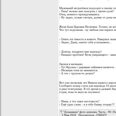
Маленький негритёнок подходит к своему от
- Папа! можно мне поиграть с твоим хуем?
Отец, немного призадумавшись:
- Ну ладно, только смотри, далеко от дома н
Жила-была Царевна-Несмеяна. Точнее, не мог
Что тут поделаешь - ну любила она парное 
- Опять эта тяжесть в животе. Наверное экза
- Ладно, Даша, хватит себя успокаивать...
- Доктор, подарите мне надежду!
- Никаких проблем! Воля умирающего - зако
Звонок в милицию.
- Тут Кружка с дырявым чайником валяется...
- Милиция этим не занимается.
- А что с трупом-то делать?
Вот уже несколько лет Иванов первого апрел
Сообщите номер счета для перевода 10 милл
и рвал телеграмму. В это время в далекой А
годик, пока ее внук не поумнеет.
- Мама, а что такое жестокость?
- Ещё одно слово - и я тебе башку оторву!!!
"Домашнии" фото девушек. Часть - 90 | Ра
3 Мая 2026 Просмотров -
[
38047
]