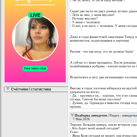
- Ты чё, козел, чё ты за бред несёшь?!
Сидят две мухи на двух разных кучках дерь
- Лети ко мне, у меня вкуснее!
- Почему вкуснее?
- У меня с чесноком.
- О нет, я не могу с чесноком. У меня сегодн
Даже в годы фашистской оккупации Тимуp и 
коммунистов, подпольщиков и паpтизан.
Расизм - это как негp, его не должно быть!
А сейчас я с вами прощаюсь. После рекламы 
полюбившаяся рубрика - плохие новости из 
Встретились в лесу два начинающих охотник
Высоко в горах охотник взбирался на крутой
Счётчики / статистика
удержался на ногах.
- Да, - протянул он, - хорошо, что я не слом
отсюда. Смогли бы меня спустить?
- Думаю, да. Однажды я выволок отсюда подс
приема.
Подборка анекдотов
| Раздел -
анекдоты
7 Мая 2026
Тюрьма. Большая камера, пахан вечером спр
- Кто будет моей женой сегодня?
Голос:
- Жена Коля сегодня не может, она вчера съе